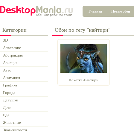
Главная
Новые обои
Категории
Обои по тегу "найтири"
3D
Авторские
Абстракция
Авиация
Авто
Анимация
Кокетка-Найтири
Графика
Города
Девушки
Дети
Еда
Животные
Знаменитости