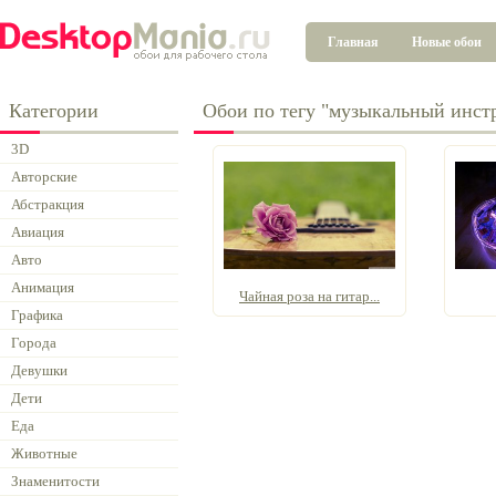
Главная
Новые обои
Категории
Обои по тегу "музыкальный инст
3D
Авторские
Абстракция
Авиация
Авто
Анимация
Чайная роза на гитар...
Графика
Города
Девушки
Дети
Еда
Животные
Знаменитости