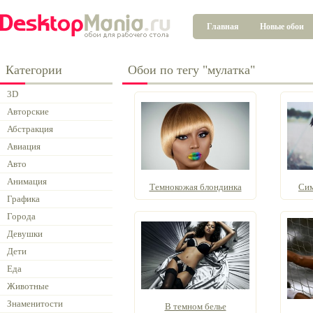
Главная
Новые обои
Категории
Обои по тегу "мулатка"
3D
Авторские
Абстракция
Авиация
Авто
Анимация
Темнокожая блондинка
Сим
Графика
Города
Девушки
Дети
Еда
Животные
Знаменитости
В темном белье