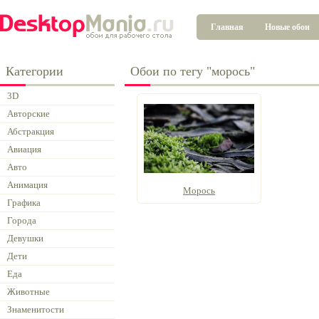
Главная
Новые обои
Категории
Обои по тегу "морось"
3D
Авторские
Абстракция
Авиация
Авто
Анимация
Морось
Графика
Города
Девушки
Дети
Еда
Животные
Знаменитости