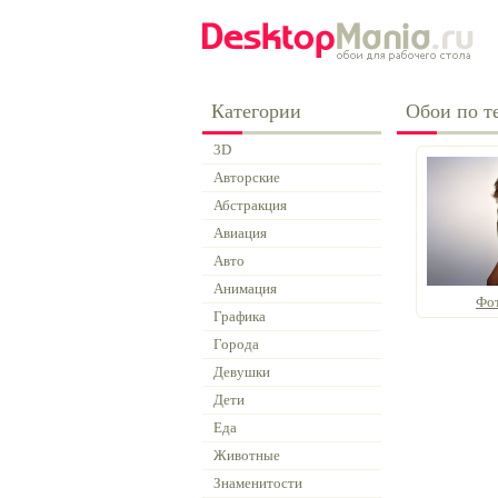
Категории
Обои по т
3D
Авторские
Абстракция
Авиация
Авто
Анимация
Фо
Графика
Города
Девушки
Дети
Еда
Животные
Знаменитости