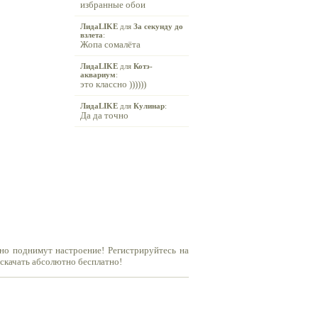
избранные обои
ЛидаLIKE
для
За секунду до
взлета
:
Жопа сомалёта
ЛидаLIKE
для
Котэ-
аквариум
:
это классно ))))))
ЛидаLIKE
для
Кулинар
:
Да да точно
но поднимут настроение! Регистрируйтесь на
 скачать абсолютно бесплатно!