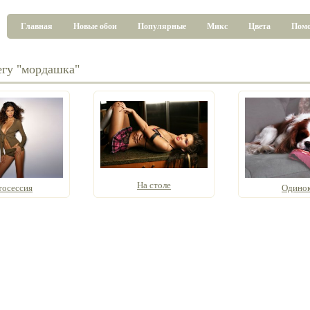
Главная
Новые обои
Популярные
Микс
Цвета
Пом
егу "мордашка"
На столе
тосесcия
Одино