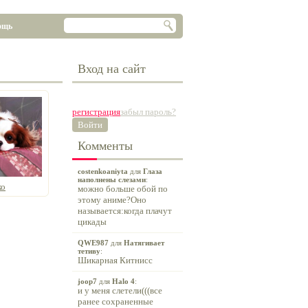
ощь
Вход на сайт
регистрация
забыл пароль?
Войти
Комменты
costenkoaniyta
для
Глаза
наполнены слезами
:
ко
можно больше обой по
этому аниме?Оно
называется:когда плачут
цикады
QWE987
для
Натягивает
тетиву
:
Шикарная Китнисс
joop7
для
Halo 4
:
и у меня слетели(((все
ранее сохраненные