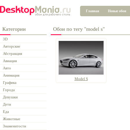
Главная
Новые обои
Категории
Обои по тегу "model s"
3D
Авторские
Абстракция
Авиация
Авто
Анимация
Model S
Графика
Города
Девушки
Дети
Еда
Животные
Знаменитости