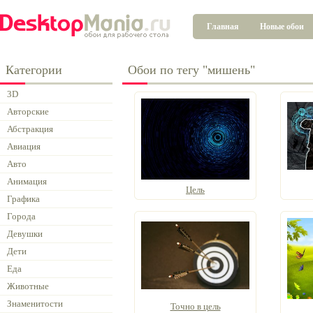
Главная
Новые обои
Категории
Обои по тегу "мишень"
3D
Авторские
Абстракция
Авиация
Авто
Анимация
Цель
Графика
Города
Девушки
Дети
Еда
Животные
Знаменитости
Точно в цель