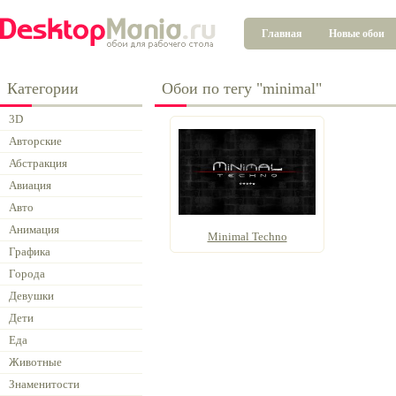
Главная
Новые обои
Категории
Обои по тегу "minimal"
3D
Авторские
Абстракция
Авиация
Авто
Анимация
Minimal Techno
Графика
Города
Девушки
Дети
Еда
Животные
Знаменитости