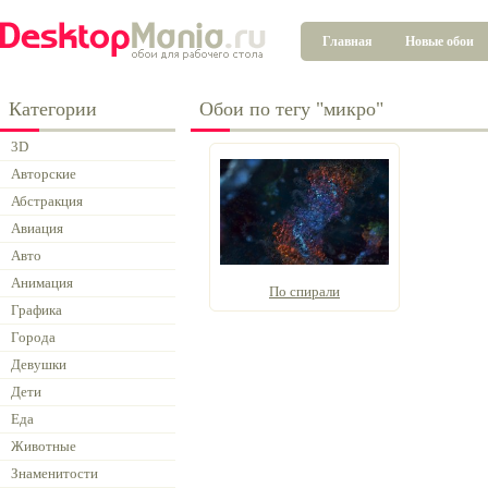
Главная
Новые обои
Категории
Обои по тегу "микро"
3D
Авторские
Абстракция
Авиация
Авто
Анимация
По спирали
Графика
Города
Девушки
Дети
Еда
Животные
Знаменитости