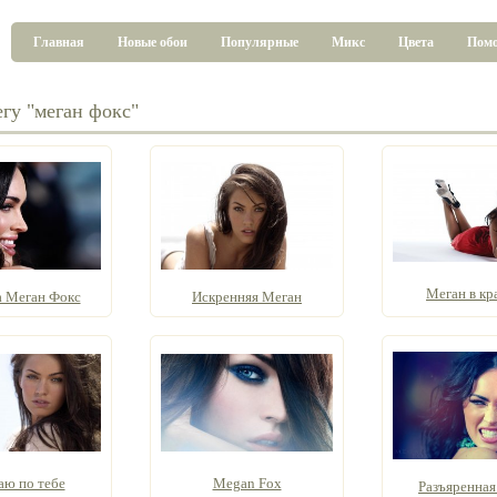
Главная
Новые обои
Популярные
Микс
Цвета
Пом
егу "меган фокс"
Меган в кр
а Меган Фокс
Искренняя Меган
аю по тебе
Megan Fox
Разъяренная