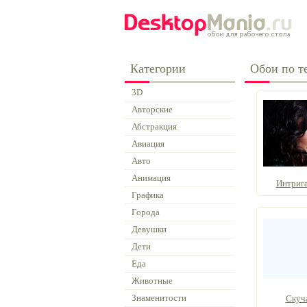
Категории
Обои по т
3D
Авторские
Абстракция
Авиация
Авто
Анимация
Интриг
Графика
Города
Девушки
Дети
Еда
Животные
Знаменитости
Скуч