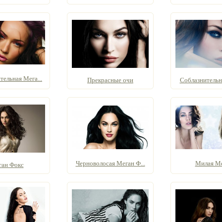
ельная Мега...
Прекрасные очи
Соблазнительна
Черноволосая Меган Ф...
Милая М
ан Фокс