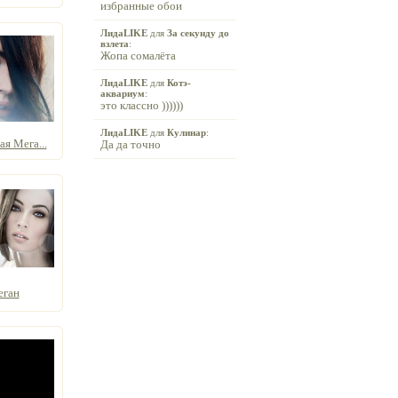
избранные обои
ЛидаLIKE
для
За секунду до
взлета
:
Жопа сомалёта
ЛидаLIKE
для
Котэ-
аквариум
:
это классно ))))))
ЛидаLIKE
для
Кулинар
:
я Мега...
Да да точно
еган