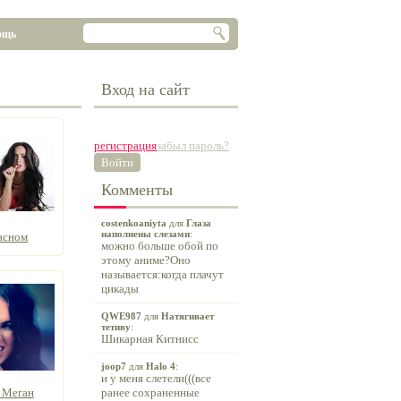
ощь
Вход на сайт
регистрация
забыл пароль?
Войти
Комменты
costenkoaniyta
для
Глаза
наполнены слезами
:
асном
можно больше обой по
этому аниме?Оно
называется:когда плачут
цикады
QWE987
для
Натягивает
тетиву
:
Шикарная Китнисс
joop7
для
Halo 4
:
и у меня слетели(((все
 Меган
ранее сохраненные