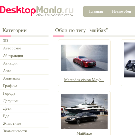
Главная
Новые обои
Категории
Обои по тегу "майбах"
3D
Авторские
Абстракция
Авиация
Авто
Анимация
Mercedes vision Mayb...
Графика
Города
Девушки
Дети
Еда
Животные
Знаменитости
Майбахе