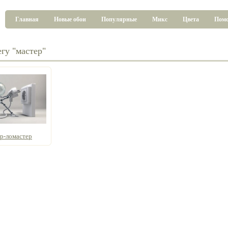
Главная
Новые обои
Популярные
Микс
Цвета
Пом
гу "мастер"
р-ломастер