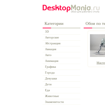
Категории
Обои по те
3D
Авторские
Абстракция
Авиация
Авто
Анимация
Масте
Графика
Города
Девушки
Дети
Еда
Животные
Знаменитости