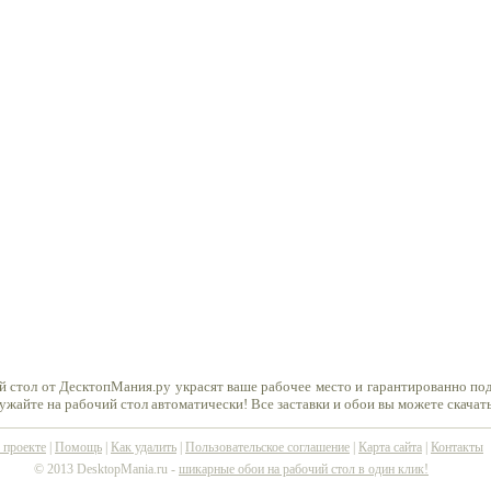
й стол от ДесктопМания.ру украсят ваше рабочее место и гарантированно по
ружайте на рабочий стол автоматически! Все заставки и обои вы можете скачат
 проекте
|
Помощь
|
Как удалить
|
Пользовательское соглашение
|
Карта сайта
|
Контакты
© 2013 DesktopMania.ru -
шикарные обои на рабочий стол в один клик!