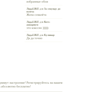
избранные обои
ЛидаLIKE
для
За секунду до
взлета
:
Жопа сомалёта
ЛидаLIKE
для
Котэ-
аквариум
:
это классно ))))))
ЛидаLIKE
для
Кулинар
:
Да да точно
днимут настроение! Регистрируйтесь на нашем
ь абсолютно бесплатно!