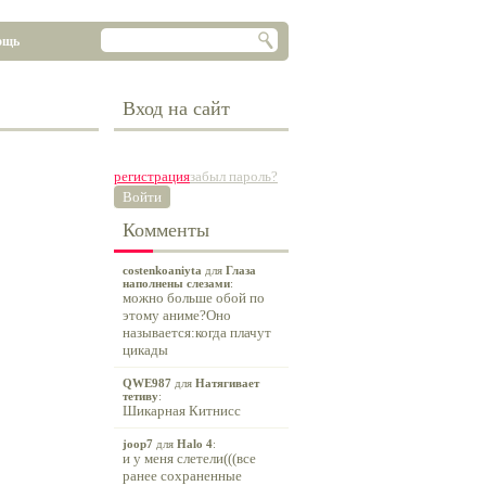
ощь
Вход на сайт
регистрация
забыл пароль?
Войти
Комменты
costenkoaniyta
для
Глаза
наполнены слезами
:
можно больше обой по
этому аниме?Оно
называется:когда плачут
цикады
QWE987
для
Натягивает
тетиву
:
Шикарная Китнисс
joop7
для
Halo 4
:
и у меня слетели(((все
ранее сохраненные