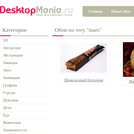
Главная
Новые обои
Категории
Обои по тегу "mars"
3D
Авторские
Абстракция
Авиация
Авто
Анимация
Шоколадный батончик
Ma
Графика
Города
Девушки
Дети
Еда
Животные
Знаменитости