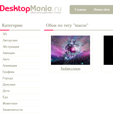
Главная
Новые обои
Категории
Обои по тегу "macos"
3D
Авторские
Абстракция
Авиация
Авто
Анимация
Разбив стекло
Графика
Города
Девушки
Дети
Еда
Животные
Знаменитости