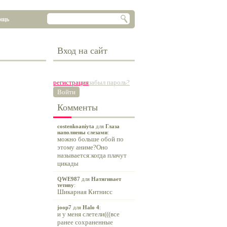
ощь
Вход на сайт
регистрация
забыл пароль?
Войти
Комменты
costenkoaniyta
для
Глаза
наполнены слезами
:
можно больше обой по
этому аниме?Оно
называется:когда плачут
цикады
QWE987
для
Натягивает
тетиву
:
Шикарная Китнисс
joop7
для
Halo 4
:
и у меня слетели(((все
ранее сохраненные