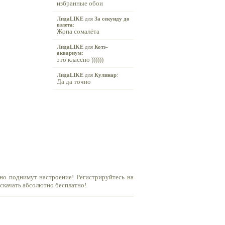
избранные обои
ЛидаLIKE
для
За секунду до
взлета
:
Жопа сомалёта
ЛидаLIKE
для
Котэ-
аквариум
:
это классно ))))))
ЛидаLIKE
для
Кулинар
:
Да да точно
но поднимут настроение! Регистрируйтесь на
 скачать абсолютно бесплатно!