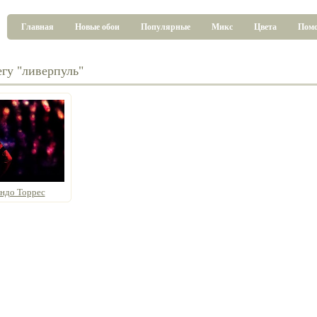
Главная
Новые обои
Популярные
Микс
Цвета
Пом
егу "ливерпуль"
ндо Торрес