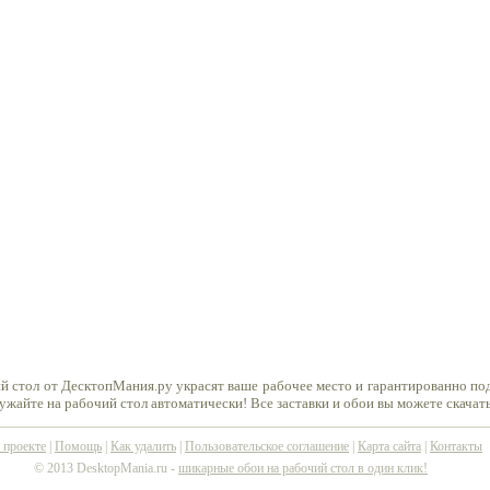
ий стол от ДесктопМания.ру украсят ваше рабочее место и гарантированно п
ружайте на рабочий стол автоматически! Все заставки и обои вы можете скачат
 проекте
|
Помощь
|
Как удалить
|
Пользовательское соглашение
|
Карта сайта
|
Контакты
© 2013 DesktopMania.ru -
шикарные обои на рабочий стол в один клик!