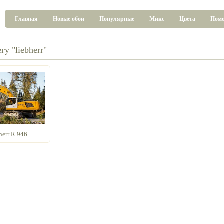
Главная
Новые обои
Популярные
Микс
Цвета
Пом
гу "liebherr"
herr R 946