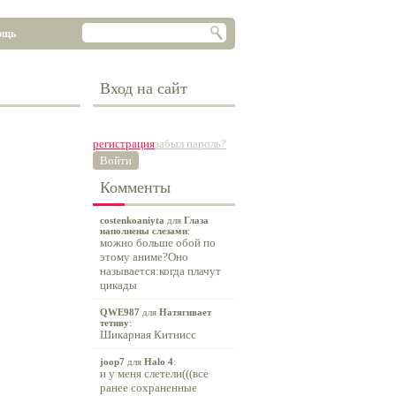
ощь
Вход на сайт
регистрация
забыл пароль?
Войти
Комменты
costenkoaniyta
для
Глаза
наполнены слезами
:
можно больше обой по
этому аниме?Оно
называется:когда плачут
цикады
QWE987
для
Натягивает
тетиву
:
Шикарная Китнисс
joop7
для
Halo 4
:
и у меня слетели(((все
ранее сохраненные