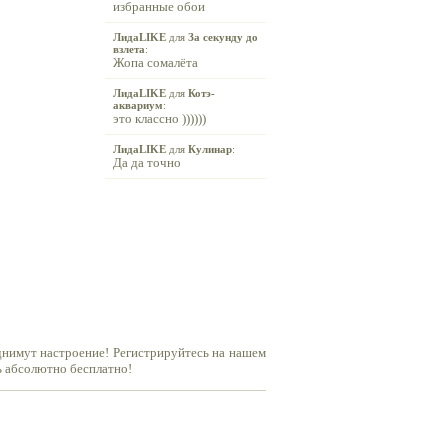
избранные обои
ЛидаLIKE
для
За секунду до
взлета
:
Жопа сомалёта
ЛидаLIKE
для
Котэ-
аквариум
:
это классно ))))))
ЛидаLIKE
для
Кулинар
:
Да да точно
днимут настроение! Регистрируйтесь на нашем
ь абсолютно бесплатно!