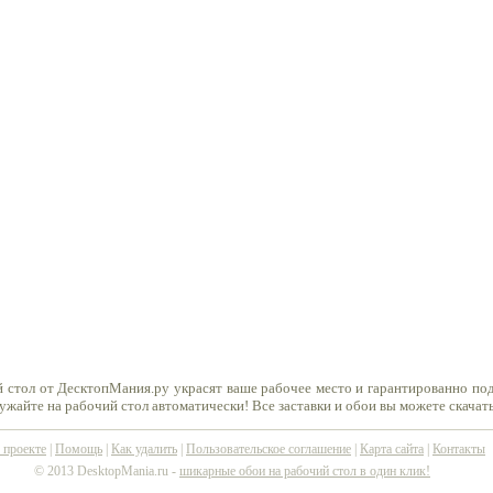
й стол от ДесктопМания.ру украсят ваше рабочее место и гарантированно по
ружайте на рабочий стол автоматически! Все заставки и обои вы можете скачат
 проекте
|
Помощь
|
Как удалить
|
Пользовательское соглашение
|
Карта сайта
|
Контакты
© 2013 DesktopMania.ru -
шикарные обои на рабочий стол в один клик!