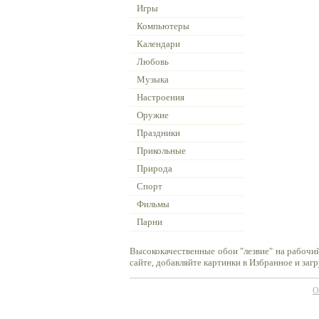
Игры
Компьютеры
Календари
Любовь
Музыка
Настроения
Оружие
Праздники
Прикольные
Природа
Спорт
Фильмы
Парни
Высококачественные обои "лезвие" на рабочи
сайте, добавляйте картинки в Избранное и заг
О