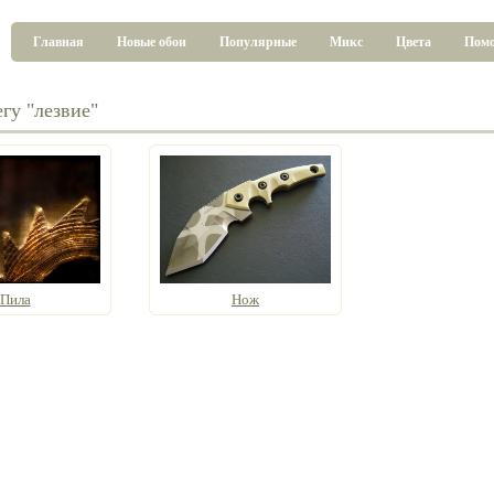
Главная
Новые обои
Популярные
Микс
Цвета
Пом
гу "лезвие"
Пила
Нож