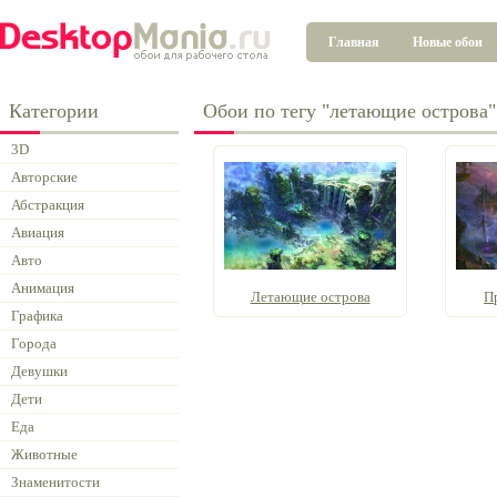
Главная
Новые обои
Категории
Обои по тегу "летающие острова"
3D
Авторские
Абстракция
Авиация
Авто
Анимация
Летающие острова
П
Графика
Города
Девушки
Дети
Еда
Животные
Знаменитости