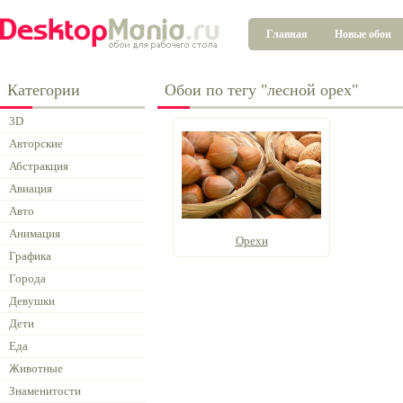
Главная
Новые обои
Категории
Обои по тегу "лесной орех"
3D
Авторские
Абстракция
Авиация
Авто
Анимация
Орехи
Графика
Города
Девушки
Дети
Еда
Животные
Знаменитости