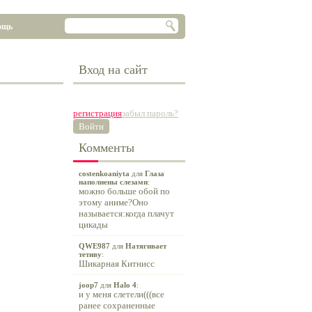
ощь
Вход на сайт
регистрация
забыл пароль?
Войти
Комменты
costenkoaniyta
для
Глаза
наполнены слезами
:
можно больше обой по
этому аниме?Оно
называется:когда плачут
цикады
QWE987
для
Натягивает
тетиву
:
Шикарная Китнисс
joop7
для
Halo 4
:
и у меня слетели(((все
ранее сохраненные