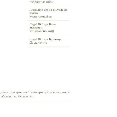
избранные обои
ЛидаLIKE
для
За секунду до
взлета
:
Жопа сомалёта
ЛидаLIKE
для
Котэ-
аквариум
:
это классно ))))))
ЛидаLIKE
для
Кулинар
:
Да да точно
днимут настроение! Регистрируйтесь на нашем
ь абсолютно бесплатно!