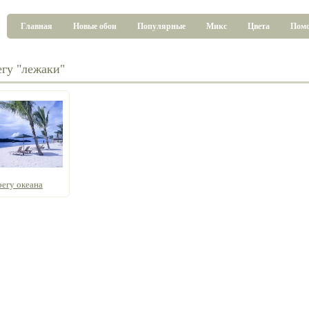
Главная
Новые обои
Популярные
Микс
Цвета
Пом
егу "лежаки"
регу океана