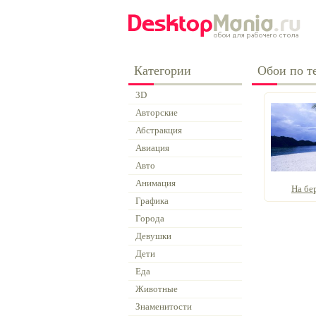
Категории
Обои по т
3D
Авторские
Абстракция
Авиация
Авто
Анимация
На бе
Графика
Города
Девушки
Дети
Еда
Животные
Знаменитости