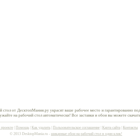
й стол от ДесктопМания.ру украсят ваше рабочее место и гарантированно по
ружайте на рабочий стол автоматически! Все заставки и обои вы можете скачат
 проекте
|
Помощь
|
Как удалить
|
Пользовательское соглашение
|
Карта сайта
|
Контакты
© 2013 DesktopMania.ru -
шикарные обои на рабочий стол в один клик!