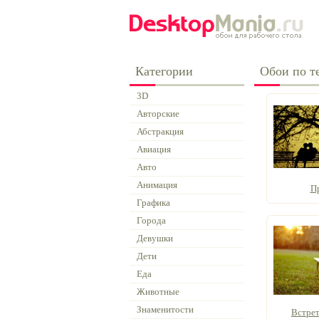
Категории
Обои по те
3D
Авторские
Абстракция
Авиация
Авто
Анимация
П
Графика
Города
Девушки
Дети
Еда
Животные
Знаменитости
Встрет