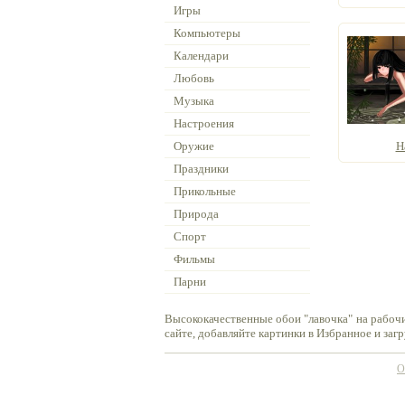
Игры
Компьютеры
Календари
Любовь
Музыка
Настроения
Оружие
Н
Праздники
Прикольные
Природа
Спорт
Фильмы
Парни
Высококачественные обои "лавочка" на рабоч
сайте, добавляйте картинки в Избранное и заг
О