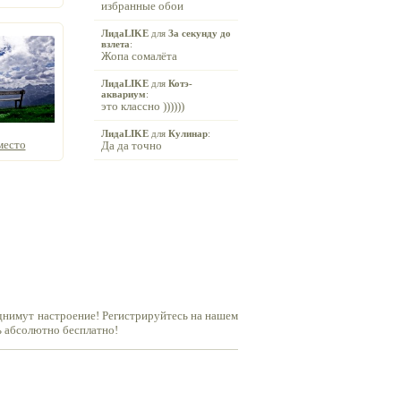
избранные обои
ЛидаLIKE
для
За секунду до
взлета
:
Жопа сомалёта
ЛидаLIKE
для
Котэ-
аквариум
:
это классно ))))))
ЛидаLIKE
для
Кулинар
:
место
Да да точно
днимут настроение! Регистрируйтесь на нашем
ь абсолютно бесплатно!