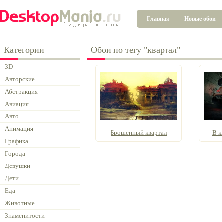
Главная
Новые обои
Категории
Обои по тегу "квартал"
3D
Авторские
Абстракция
Авиация
Авто
Анимация
Брошенный квартал
В к
Графика
Города
Девушки
Дети
Еда
Животные
Знаменитости