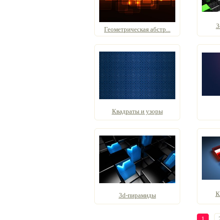
З
Геометрическая абстр...
Квадраты и узоры
К
3d-пирамиды
1