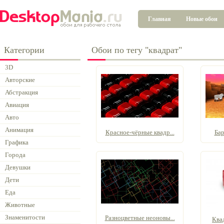
Главная
Новые обои
Категории
Обои по тегу "квадрат"
3D
Авторские
Абстракция
Авиация
Авто
Анимация
Красное-чёрные квадр...
Бар
Графика
Города
Девушки
Дети
Еда
Животные
Знаменитости
Разноцветные неоновы...
Квад