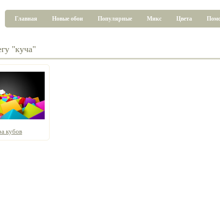
Главная
Новые обои
Популярные
Микс
Цвета
Пом
гу "куча"
ра кубов