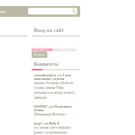
ощь
Вход на сайт
регистрация
забыл пароль?
Войти
Комменты
costenkoaniyta
для
Глаза
наполнены слезами
:
можно больше обой по
этому аниме?Оно
называется:когда плачут
цикады
QWE987
для
Натягивает
тетиву
:
Шикарная Китнисс
joop7
для
Halo 4
:
и у меня слетели(((все
ранее сохраненные