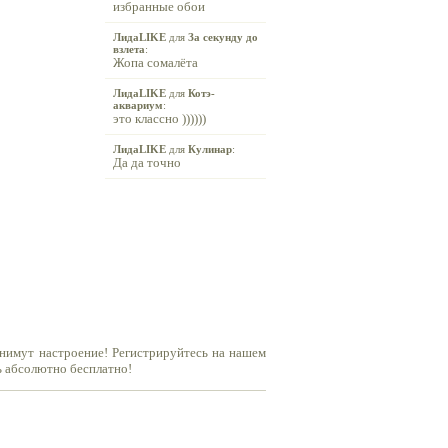
избранные обои
ЛидаLIKE
для
За секунду до
взлета
:
Жопа сомалёта
ЛидаLIKE
для
Котэ-
аквариум
:
это классно ))))))
ЛидаLIKE
для
Кулинар
:
Да да точно
днимут настроение! Регистрируйтесь на нашем
ь абсолютно бесплатно!