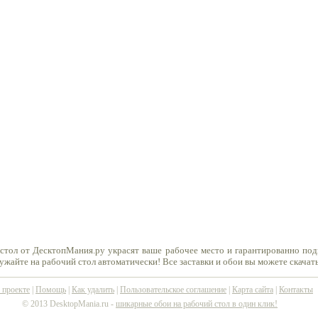
стол от ДесктопМания.ру украсят ваше рабочее место и гарантированно по
ружайте на рабочий стол автоматически! Все заставки и обои вы можете скачат
 проекте
|
Помощь
|
Как удалить
|
Пользовательское соглашение
|
Карта сайта
|
Контакты
© 2013 DesktopMania.ru -
шикарные обои на рабочий стол в один клик!