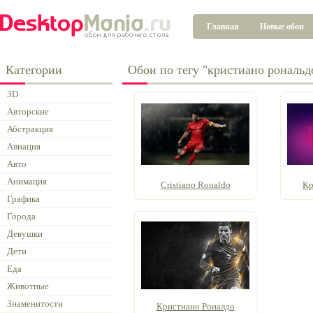
Главная
Новые обои
Категории
Обои по тегу "кристиано рональд
3D
Авторские
Абстракция
Авиация
Авто
Анимация
Сristiano Ronaldo
Кр
Графика
Города
Девушки
Дети
Еда
Животные
Знаменитости
Кристиано Роналдо