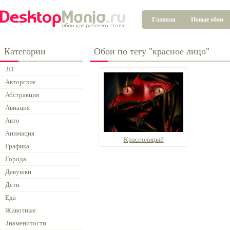
Главная
Новые обои
Категории
Обои по тегу "красное лицо"
3D
Авторские
Абстракция
Авиация
Авто
Анимация
Краснолицый
Графика
Города
Девушки
Дети
Еда
Животные
Знаменитости