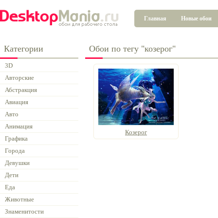
Главная
Новые обои
Категории
Обои по тегу "козерог"
3D
Авторские
Абстракция
Авиация
Авто
Анимация
Козерог
Графика
Города
Девушки
Дети
Еда
Животные
Знаменитости