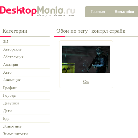
Главная
Новые обои
Категории
Обои по тегу "контрл страйк"
3D
Авторские
Абстракция
Авиация
Авто
Анимация
Сss
Графика
Города
Девушки
Дети
Еда
Животные
Знаменитости