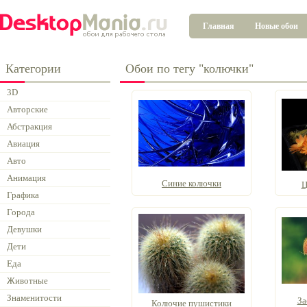
Главная
Новые обои
Категории
Обои по тегу "колючки"
3D
Авторские
Абстракция
Авиация
Авто
Анимация
Синие колючки
Ц
Графика
Города
Девушки
Дети
Еда
Животные
Знаменитости
За
Колючие пушистики