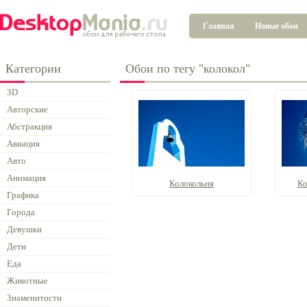
Главная
Новые обои
Категории
Обои по тегу "колокол"
3D
Авторские
Абстракция
Авиация
Авто
Анимация
Колокольня
Ко
Графика
Города
Девушки
Дети
Еда
Животные
Знаменитости