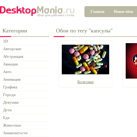
Главная
Новые обои
Категории
Обои по тегу "капсулы"
3D
Авторские
Абстракция
Авиация
Авто
Анимация
Колесики
Графика
Города
Девушки
Дети
Еда
Животные
Знаменитости