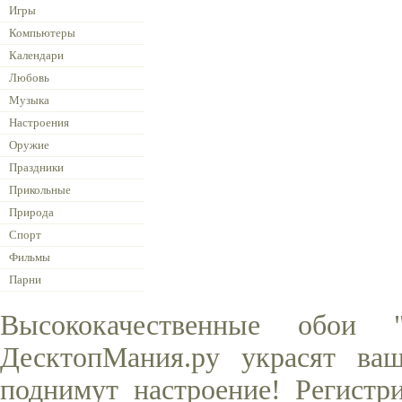
Игры
Компьютеры
Календари
Любовь
Музыка
Настроения
Оружие
Праздники
Прикольные
Природа
Спорт
Фильмы
Парни
Высококачественные обои
ДесктопМания.ру украсят ва
поднимут настроение! Регистр