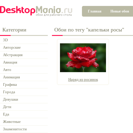
Главная
Новые обои
Категории
Обои по тегу "капельки росы"
3D
Авторские
Абстракция
Авиация
Авто
Анимация
Наряд из росинок
Графика
Города
Девушки
Дети
Еда
Животные
Знаменитости