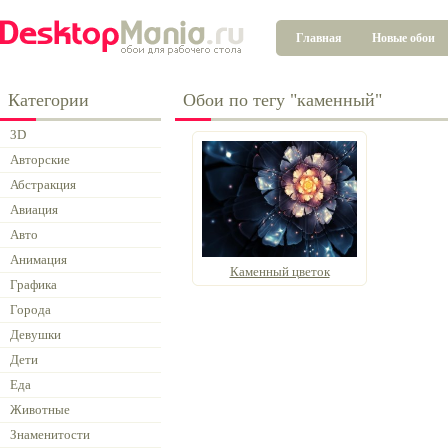
Главная
Новые обои
Категории
Обои по тегу "каменный"
3D
Авторские
Абстракция
Авиация
Авто
Анимация
Каменный цветок
Графика
Города
Девушки
Дети
Еда
Животные
Знаменитости