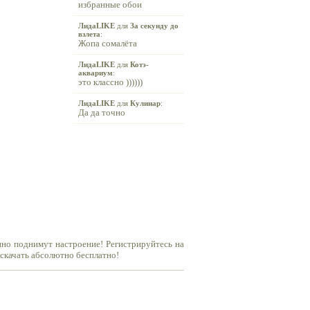
избранные обои
ЛидаLIKE
для
За секунду до
взлета
:
Жопа сомалёта
ЛидаLIKE
для
Котэ-
аквариум
:
это классно ))))))
ЛидаLIKE
для
Кулинар
:
Да да точно
нно поднимут настроение! Регистрируйтесь на
 скачать абсолютно бесплатно!