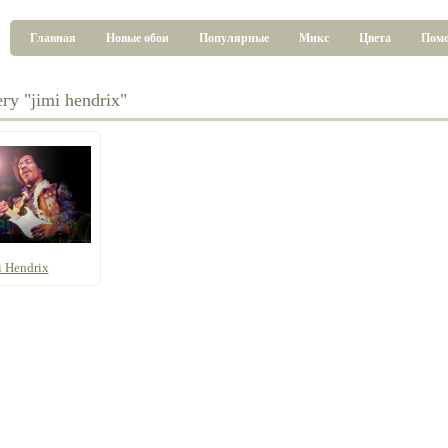
Главная
Новые обои
Популярные
Микс
Цвета
Пом
гу "jimi hendrix"
i Hendrix