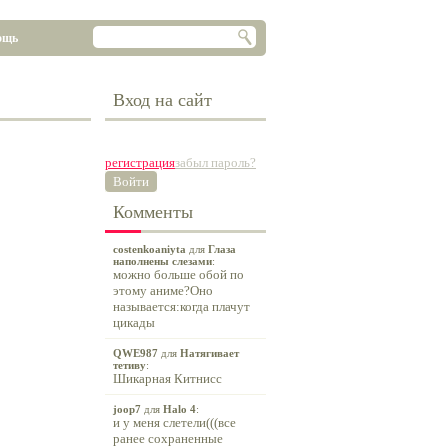
ощь
Вход на сайт
регистрация
забыл пароль?
Войти
Комменты
costenkoaniyta
для
Глаза
наполнены слезами
:
можно больше обой по
этому аниме?Оно
называется:когда плачут
цикады
QWE987
для
Натягивает
тетиву
:
Шикарная Китнисс
joop7
для
Halo 4
:
и у меня слетели(((все
ранее сохраненные