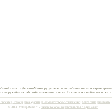
рабочий стол от ДесктопМания.ру украсят ваше рабочее место и гарантирова
 и загружайте на рабочий стол автоматически! Все заставки и обои вы можете
 проекте
|
Помощь
|
Как удалить
|
Пользовательское соглашение
|
Карта сайта
|
Контакты
© 2013 DesktopMania.ru -
шикарные обои на рабочий стол в один клик!