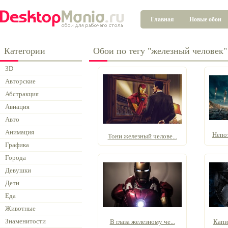
Главная
Новые обои
Категории
Обои по тегу "железный человек"
3D
Авторские
Абстракция
Авиация
Авто
Анимация
Непо
Тони железный челове...
Графика
Города
Девушки
Дети
Еда
Животные
Знаменитости
В глаза железному че...
Капи