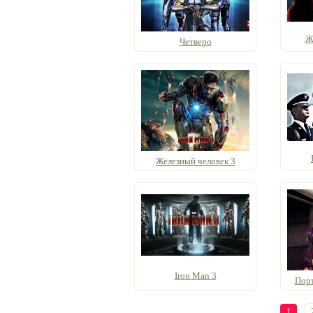
Ж
Четверо
Железный человек 3
Iron Man 3
Порт
1