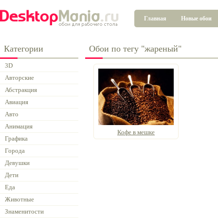
Главная
Новые обои
Категории
Обои по тегу "жареный"
3D
Авторские
Абстракция
Авиация
Авто
Анимация
Кофе в мешке
Графика
Города
Девушки
Дети
Еда
Животные
Знаменитости