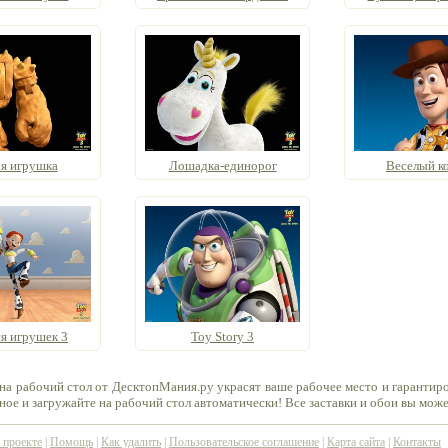
я игрушка
Лошадка-единорог
Веселый к
я игрушек 3
Toy Story 3
на рабочий стол от ДесктопМания.ру украсят ваше рабочее место и гарантир
ное и загружайте на рабочий стол автоматически! Все заставки и обои вы мож
 проекте
|
Помощь
|
Как удалить
|
Пользовательское соглашение
|
Карта сайта
|
Контакты