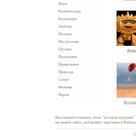
Игры
Компьютеры
Календари
Любовь
Музыка
Настроения
Оружие
Жива
Праздники
Прикольные
Природа
Спорт
Фильмы
Парни
Истори
Высококачественные обои "история игрушек" 
на нашем сайте, добавляйте картинки в Избран
О