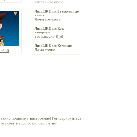
избранные обои
ЛидаLIKE
для
За секунду до
взлета
:
Жопа сомалёта
ЛидаLIKE
для
Котэ-
аквариум
:
это классно ))))))
ЛидаLIKE
для
Кулинар
:
Да да точно
овбой
ованно поднимут настроение! Регистрируйтесь
ете скачать абсолютно бесплатно!