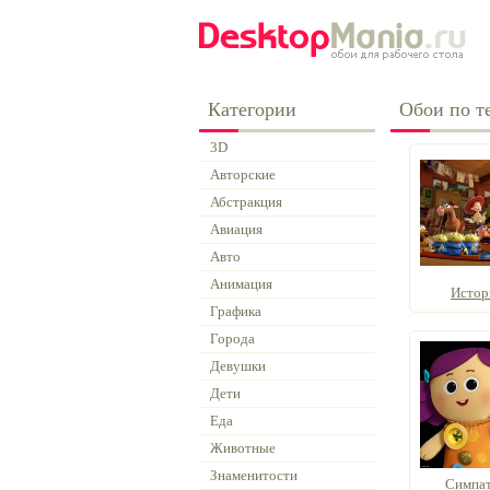
Категории
Обои по т
3D
Авторские
Абстракция
Авиация
Авто
Анимация
Истор
Графика
Города
Девушки
Дети
Еда
Животные
Знаменитости
Симпат