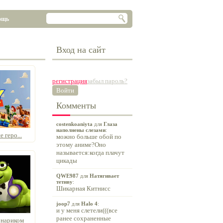
ощь
Вход на сайт
регистрация
забыл пароль?
Войти
Комменты
costenkoaniyta
для
Глаза
наполнены слезами
:
е геро...
можно больше обой по
этому аниме?Оно
называется:когда плачут
цикады
QWE987
для
Натягивает
тетиву
:
Шикарная Китнисс
joop7
для
Halo 4
:
и у меня слетели(((все
ранее сохраненные
онариком