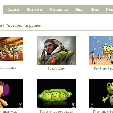
Главная
Новые обои
Популярные
Микс
Цвета
Пом
егу "история игрушек"
ия игрушек
Buzz Lightу
Toy Story 3 вс
ичная кукла
Три зеленые мордашки
Гусеница с ф