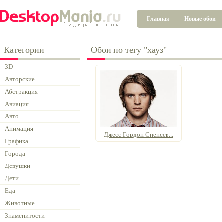
Главная
Новые обои
Категории
Обои по тегу "хауз"
3D
Авторские
Абстракция
Авиация
Авто
Анимация
Джесс Гордон Спенсер...
Графика
Города
Девушки
Дети
Еда
Животные
Знаменитости