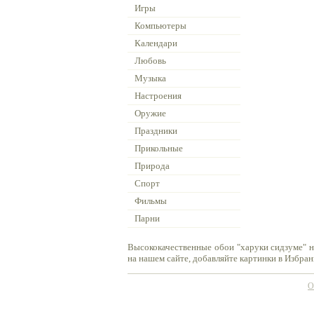
Игры
Компьютеры
Календари
Любовь
Музыка
Настроения
Оружие
Праздники
Прикольные
Природа
Спорт
Фильмы
Парни
Высококачественные обои "харуки сидзуме" н
на нашем сайте, добавляйте картинки в Избран
О