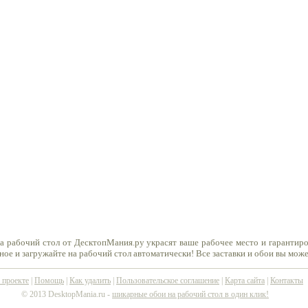
а рабочий стол от ДесктопМания.ру украсят ваше рабочее место и гарантир
ное и загружайте на рабочий стол автоматически! Все заставки и обои вы мож
 проекте
|
Помощь
|
Как удалить
|
Пользовательское соглашение
|
Карта сайта
|
Контакты
© 2013 DesktopMania.ru -
шикарные обои на рабочий стол в один клик!