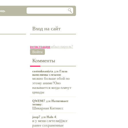
ощь
Вход на сайт
регистрация
забыл пароль?
Войти
Комменты
costenkoaniyta
для
Глаза
наполнены слезами
:
можно больше обой по
этому аниме?Оно
называется:когда плачут
цикады
QWE987
для
Натягивает
тетиву
:
Шикарная Китнисс
joop7
для
Halo 4
:
и у меня слетели(((все
ранее сохраненные