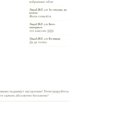
избранные обои
ЛидаLIKE
для
За секунду до
взлета
:
Жопа сомалёта
ЛидаLIKE
для
Котэ-
аквариум
:
это классно ))))))
ЛидаLIKE
для
Кулинар
:
Да да точно
ованно поднимут настроение! Регистрируйтесь
ете скачать абсолютно бесплатно!