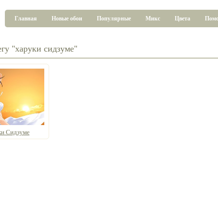
Главная
Новые обои
Популярные
Микс
Цвета
Пом
егу "харуки сидзуме"
ки Сидзуме