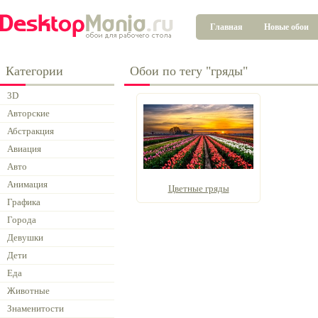
Главная
Новые обои
Категории
Обои по тегу "гряды"
3D
Авторские
Абстракция
Авиация
Авто
Анимация
Цветные гряды
Графика
Города
Девушки
Дети
Еда
Животные
Знаменитости