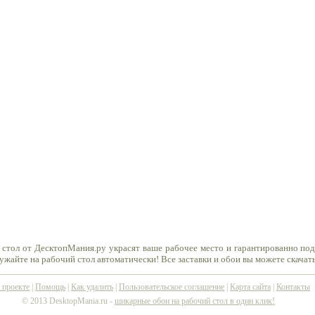
 стол от ДесктопМания.ру украсят ваше рабочее место и гарантированно по
ружайте на рабочий стол автоматически! Все заставки и обои вы можете скачат
 проекте
|
Помощь
|
Как удалить
|
Пользовательское соглашение
|
Карта сайта
|
Контакты
© 2013 DesktopMania.ru -
шикарные обои на рабочий стол в один клик!