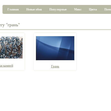
Главная
Новые обои
Популярные
Микс
Цвета
Пом
гу "грань"
ки камней
Грань