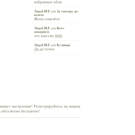
избранные обои
ЛидаLIKE
для
За секунду до
взлета
:
Жопа сомалёта
ЛидаLIKE
для
Котэ-
аквариум
:
это классно ))))))
ЛидаLIKE
для
Кулинар
:
Да да точно
днимут настроение! Регистрируйтесь на нашем
ь абсолютно бесплатно!