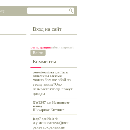
ощь
Вход на сайт
регистрация
забыл пароль?
Войти
Комменты
costenkoaniyta
для
Глаза
наполнены слезами
:
можно больше обой по
этому аниме?Оно
называется:когда плачут
цикады
QWE987
для
Натягивает
тетиву
:
Шикарная Китнисс
joop7
для
Halo 4
:
и у меня слетели(((все
ранее сохраненные