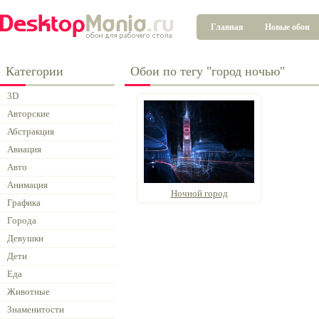
Главная
Новые обои
Категории
Обои по тегу "город ночью"
3D
Авторские
Абстракция
Авиация
Авто
Анимация
Ночной город
Графика
Города
Девушки
Дети
Еда
Животные
Знаменитости