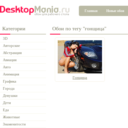
Главная
Новые обои
Категории
Обои по тегу "гонщица"
3D
Авторские
Абстракция
Авиация
Авто
Анимация
Гонщица
Графика
Города
Девушки
Дети
Еда
Животные
Знаменитости