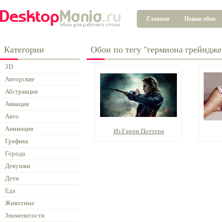
Главная
Новые обои
Категории
Обои по тегу "гермиона грейндже
3D
Авторские
Абстракция
Авиация
Авто
Анимация
Из Гарри Поттера
Графика
Города
Девушки
Дети
Еда
Животные
Знаменитости