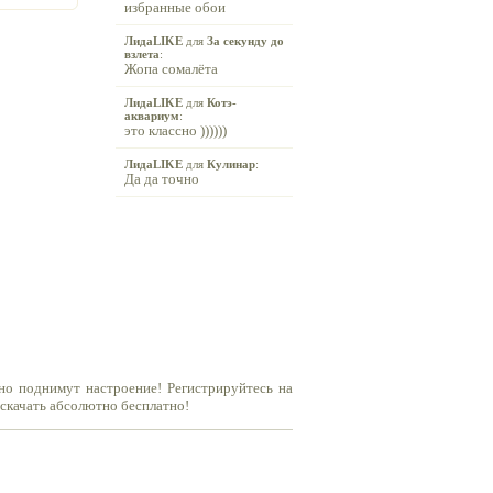
избранные обои
ЛидаLIKE
для
За секунду до
взлета
:
Жопа сомалёта
ЛидаLIKE
для
Котэ-
аквариум
:
это классно ))))))
ЛидаLIKE
для
Кулинар
:
Да да точно
но поднимут настроение! Регистрируйтесь на
 скачать абсолютно бесплатно!