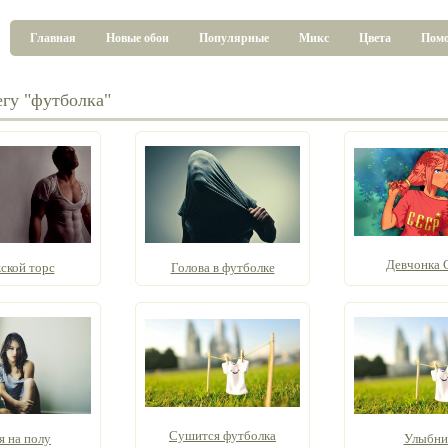
Главная
Новые обои
Популярные
Микс
Цвета
Пом
егу "футболка"
Девчонка
кой торс
Голова в футболке
Сушится футболка
я на полу
Улыбни