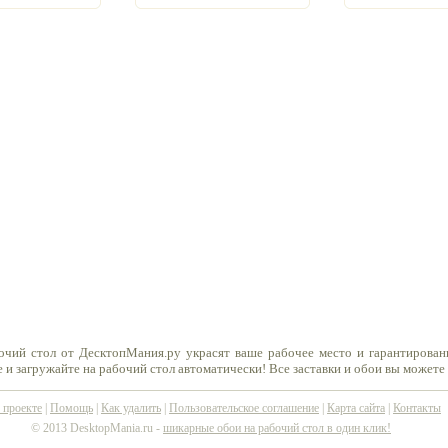
очий стол от ДесктопМания.ру украсят ваше рабочее место и гарантирован
 и загружайте на рабочий стол автоматически! Все заставки и обои вы можете
 проекте
|
Помощь
|
Как удалить
|
Пользовательское соглашение
|
Карта сайта
|
Контакты
© 2013 DesktopMania.ru -
шикарные обои на рабочий стол в один клик!