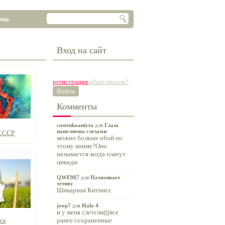
ощь
Вход на сайт
регистрация
забыл пароль?
Войти
Комменты
costenkoaniyta
для
Глаза
наполнены слезами
:
 СССР
можно больше обой по
этому аниме?Оно
называется:когда плачут
цикады
QWE987
для
Натягивает
тетиву
:
Шикарная Китнисс
joop7
для
Halo 4
:
и у меня слетели(((все
сь
ранее сохраненные