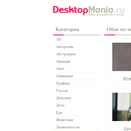
Категории
Обои по т
3D
Авторские
Абстракция
Авиация
Авто
Анимация
Мужс
Графика
Города
Девушки
Дети
Еда
Животные
Знаменитости
Сид