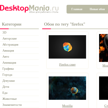
Главная
Новые обои
Категории
Обои по тегу "firefox"
3D
Авторские
Абстракция
Авиация
Авто
Анимация
Firefox спит
Mozi
Графика
Города
Девушки
Дети
Еда
Животные
Знаменитости
Mozilla
Ст