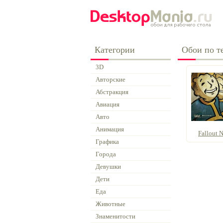
Категории
Обои по те
3D
Авторские
Абстракция
Авиация
Авто
Анимация
Fallout N
Графика
Города
Девушки
Дети
Еда
Животные
Знаменитости