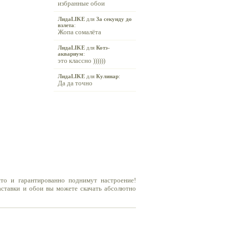
избранные обои
ЛидаLIKE
для
За секунду до
взлета
:
Жопа сомалёта
ЛидаLIKE
для
Котэ-
аквариум
:
это классно ))))))
ЛидаLIKE
для
Кулинар
:
Да да точно
сто и гарантированно поднимут настроение!
заставки и обои вы можете скачать абсолютно