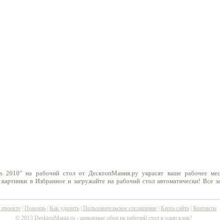
as 2010" на рабочий стол от ДесктопМания.ру украсят ваше рабочее ме
 картинки в Избранное и загружайте на рабочий стол автоматически! Все 
 проекте
|
Помощь
|
Как удалить
|
Пользовательское соглашение
|
Карта сайта
|
Контакты
© 2013 DesktopMania.ru -
шикарные обои на рабочий стол в один клик!