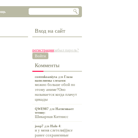
ощь
Вход на сайт
регистрация
забыл пароль?
Войти
Комменты
costenkoaniyta
для
Глаза
наполнены слезами
:
можно больше обой по
этому аниме?Оно
называется:когда плачут
цикады
QWE987
для
Натягивает
тетиву
:
Шикарная Китнисс
joop7
для
Halo 4
:
и у меня слетели(((все
ранее сохраненные