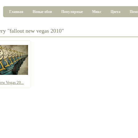
Главная
Новые обои
Популярные
Микс
Цвета
Пом
гу "fallout new vegas 2010"
ew Vegas 20...