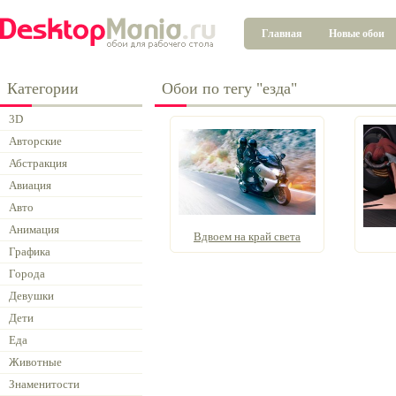
Главная
Новые обои
Категории
Обои по тегу "езда"
3D
Авторские
Абстракция
Авиация
Авто
Анимация
Вдвоем на край света
Графика
Города
Девушки
Дети
Еда
Животные
Знаменитости