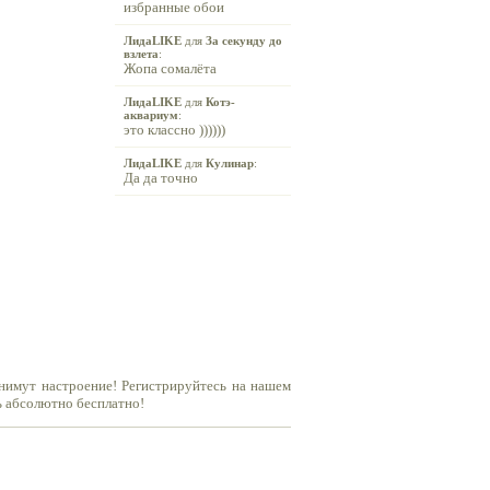
избранные обои
ЛидаLIKE
для
За секунду до
взлета
:
Жопа сомалёта
ЛидаLIKE
для
Котэ-
аквариум
:
это классно ))))))
ЛидаLIKE
для
Кулинар
:
Да да точно
днимут настроение! Регистрируйтесь на нашем
ь абсолютно бесплатно!