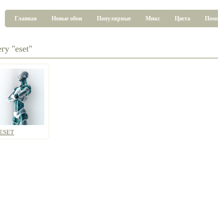
Главная
Новые обои
Популярные
Микс
Цвета
Пом
гу "eset"
ESET