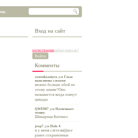
ощь
Вход на сайт
регистрация
забыл пароль?
Войти
Комменты
costenkoaniyta
для
Глаза
наполнены слезами
:
можно больше обой по
этому аниме?Оно
называется:когда плачут
цикады
QWE987
для
Натягивает
тетиву
:
Шикарная Китнисс
joop7
для
Halo 4
:
и у меня слетели(((все
ранее сохраненные