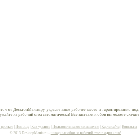
стол от ДесктопМания.ру украсят ваше рабочее место и гарантированно по
ружайте на рабочий стол автоматически! Все заставки и обои вы можете скачат
 проекте
|
Помощь
|
Как удалить
|
Пользовательское соглашение
|
Карта сайта
|
Контакты
© 2013 DesktopMania.ru -
шикарные обои на рабочий стол в один клик!