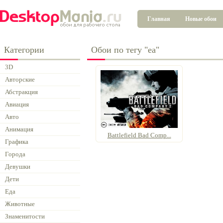
Главная
Новые обои
Категории
Обои по тегу "ea"
3D
Авторские
Абстракция
Авиация
Авто
Анимация
Battlefield Bad Comp...
Графика
Города
Девушки
Дети
Еда
Животные
Знаменитости